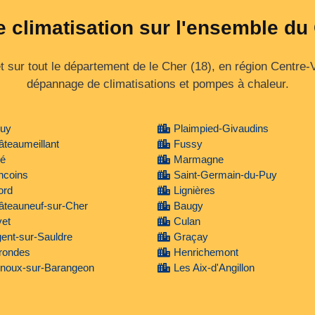
e climatisation sur l'ensemble du
 sur tout le département de le Cher (18), en région Centre‑V
dépannage de climatisations et pompes à chaleur.
ouy
Plaimpied-Givaudins
teaumeillant
Fussy
ré
Marmagne
ncoins
Saint-Germain-du-Puy
ord
Lignières
âteauneuf-sur-Cher
Baugy
vet
Culan
ent-sur-Sauldre
Graçay
rondes
Henrichemont
gnoux-sur-Barangeon
Les Aix-d'Angillon