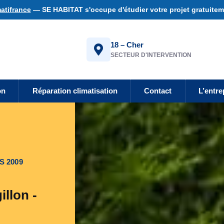
atifrance
— SE HABITAT s'occupe d'étudier votre projet gratuiteme
18 – Cher
SECTEUR D'INTERVENTION
on
Réparation climatisation
Contact
L’entre
S 2009
illon -