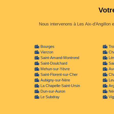
Votr
Nous intervenons à Les Aix-d'Angillon et
Bourges
Tr
Vierzon
Châ
Saint-Amand-Montrond
Lé
Saint-Doulchard
Sa
Mehun-sur-Yèvre
Av
Saint-Florent-sur-Cher
Ch
Aubigny-sur-Nère
Le
La Chapelle-Saint-Ursin
Arg
Dun-sur-Auron
Né
Le Subdray
Vi