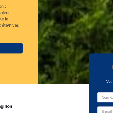
on :
aleur,
te la
 été/hiver,
Votr
gillon